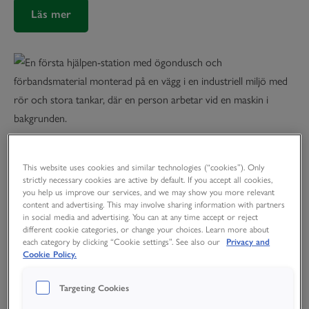
Läs mer
Ögonduschskola
This website uses cookies and similar technologies (“cookies”). Only
Vid en olycka är det viktigt att påbörja sköljningen inom de första
strictly necessary cookies are active by default. If you accept all cookies,
you help us improve our services, and we may show you more relevant
sekunderna. Det är också viktigt att skapa en effektiv sköljning,
content and advertising. This may involve sharing information with partners
med ett rikligt flöde av vätska. Vätskan bör också vara buffrad,
in social media and advertising. You can at any time accept or reject
dvs. verka neutraliserande på stänk av alkalier (t.ex. lut) och syror
different cookie categories, or change your choices. Learn more about
(t.ex. batterisyra).
each category by clicking “Cookie settings”. See also our
Privacy and
Cookie Policy.
Lär dig mer om första hjälpen för ögonen
Targeting Cookies