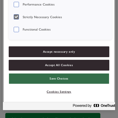
Performance Cookies
Strictly Necessary Cookies
Functional Cookies
Accept necessary only
Accept All Cookies
Save Choices
Första Hjälpen för brännskador
Cookies Settings
Vid brännskador räknas varje sekund! Fräscha upp dina
kunskaper med denna steg för steg-guide så att du är förberedd
om olyckan är framme på din arbetsplats.