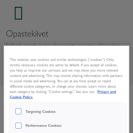
Opastekilvet
Selkeä opastus on olennaista ensiapuvälineiden
nopeassa löytämisessä tapaturman sattuessa.
Täältä löydät opastekilvet, jotka edistävät
This website uses cookies and similar technologies (“cookies”). Only
strictly necessary cookies are active by default. If you accept all cookies,
turvallisempaa työympäristöä.
you help us improve our services, and we may show you more relevant
content and advertising. This may involve sharing information with partners
in social media and advertising. You can at any time accept or reject
different cookie categories, or change your choices. Learn more about
each category by clicking “Cookie settings”. See also our
Privacy and
Cookie Policy.
Targeting Cookies
Performance Cookies