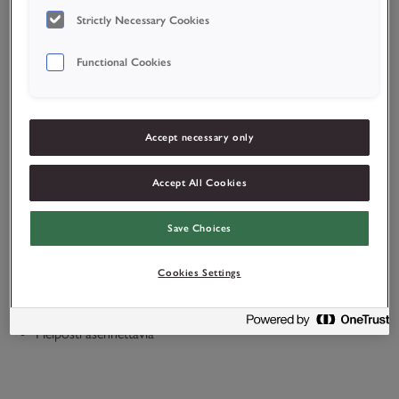
Strictly Necessary Cookies
Functional Cookies
Accept necessary only
Accept All Cookies
Tuote-edut
Cederrothin opastekilvet ovat:
Save Choices
Jälkivalaisevia
Cookies Settings
Kaksipuolisia paremman näkyvyyden takaamiseksi
Helposti asennettavia