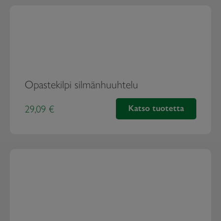
Opastekilpi silmänhuuhtelu
29,09 €
Katso tuotetta
Opastekilpi silmä