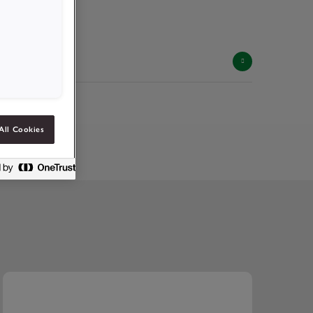
ji
ia
nt
Zdjęcia
Specyfikacje produktów
All Cookies