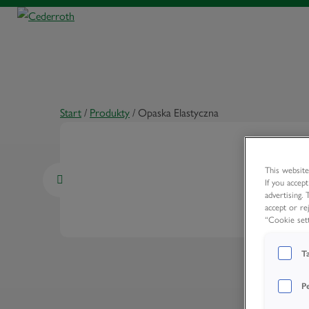
Start
/
Produkty
/
Opaska Elastyczna
This website
If you accep
advertising.
accept or re
“Cookie sett
T
P