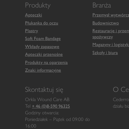
Produkty
Branża
Apteczki
Przemysł wytwórc
Płukanka do oczu
Budownictwo
Plastry
Restauracje i przem
spożywczy
Soft Foam Bandage
Magazyny i logistyk
Wkłady zapasowe
Szkoły i biura
Apteczki przenośne
Produkty na oparzenia
Znaki informacyjne
Skontaktuj się
O Ced
Orkla Wound Care AB
Cederrot
Tel
działu b
+ 46 (0)8-590 96325
Godziny otwarcia:
Poniedziałek – Piątek od 09:00 do
16:00