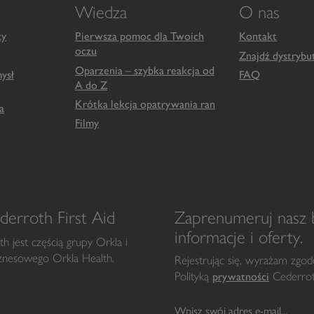
Wiedza
O nas
zy
Pierwsza pomoc dla Twoich
Kontakt
oczu
Znajdź dystrybu
Oparzenia – szybka reakcja od
ysł
FAQ
A do Z
Krótka lekcja opatrywania ran
a
Filmy
erroth First Aid
Zaprenumeruj nasz b
informacje i oferty.
h jest częścią grupy Orkla i
iznesowego Orkla Health.
Rejestrując się, wyrażam zgo
Polityką
Cederro
prywatności
Wpisz swój adres e-mail...