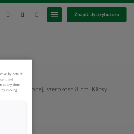
Znajdź dystrybutora
tyczna
tive by default.
ntent and
an at any time
ycji rozłożonej, szerokość 8 cm. Klipsy
 by clicking
pów