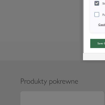
S
F
Cook
Save 
Produkty pokrewne