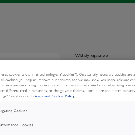
Wkłady zapasowe
Opaska Elas
 uses cookies and similar technologies (“cookies”). Only strictly necessary cookies are ac
REF: 1882
t all cookies, you help us improve our services, and we may show you more relevant co
 This may involve sharing information with partners in social media and advertising. You c
Długość 4 metry w poz
ject different cookie categories, or change your choices. Learn more about each category
w zestawie.
ings”. See also our
Privacy and Cookie Policy.
argeting Cookies
Dodaj do listy zaku
erformance Cookies