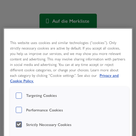
Auf die Merkliste
This website uses cookies and similar technologies (“cookies”). Only
Mehr Info
strictly necessary cookies are active by default. If you accept all cookies,
you help us improve our services, and we may show you more relevant
content and advertising. This may involve sharing information with partners
Abmessungen
in social media and advertising. You can at any time accept or reject
different cookie categories, or change your choices. Learn more about
each category by clicking “Cookie settings”. See also our
Privacy and
Downloads
Cookie Policy.
Wall bracket for Eye Wash Case
Produktdaten
Targeting Cookies
Wall mount Left
Bilder
Performance Cookies
Wall mount Front
Bilder
Strictly Necessary Cookies
Wall mount Right
Bilder